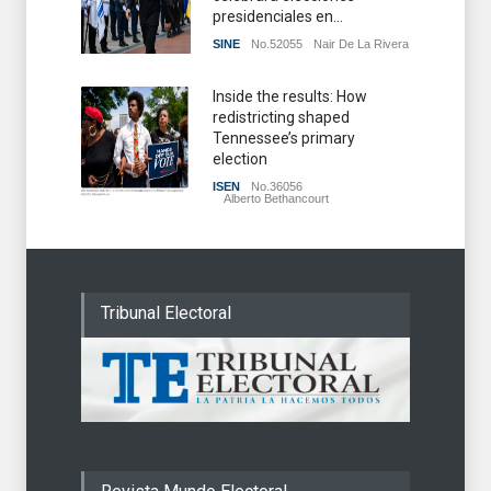
presidenciales en...
SINE
No.52055
Nair De La Rivera
Inside the results: How
redistricting shaped
Tennessee’s primary
election
ISEN
No.36056
Alberto Bethancourt
Tribunal Electoral